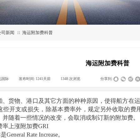
公司新闻
海运附加费科普
∷
海运附加费科普
飞国际
|
发布时间:
1241天前
|
1348
次浏览
|
|
分享到:
舶、货物、港口及其它方面的种种原因，使得船方在
这些开支或损失，除基本费率外，规定另外收取的费
，并随着一些情况的改变，会取消或制订新的附加费。
费率上涨附加费
GRI
eneral Rate Increase。