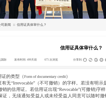
公司新闻
信用证具体审什么？
∷
信用证具体审什么？
飞国际
|
发布时间:
499天前
|
675
次浏览
|
|
分享到:
用证的类型（
）
Form of documentary credit
证有无
“
Irrevocable
”（不可撤销）的字样。若没有明示
撤销的信用证。若信用证出现
“
Revocable
”(可撤销)
保证，无须通知受益人或未经受益人同意可以随时撤